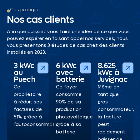
Cas pratique
Nos cas clients
Afin que puissiez vous faire une idée de ce que vous
pouvez espérer en faisant appel nos services, nous
vous présentons 3 études de cas chez des clients
installés en 2023.
3 kWc
6 kWc
8.625
au
avec
kWc à
Puech
batterie
Juvignac
Ce
Ce foyer
Même en
propriétaire
consomme
tant que
à réduit ses
90% de sa
gros
factures de
production
consommateur,
51% grâce à
photovoltaïque
la facture
l’autoconsommation.
grâce à sa
peut
batterie.
rapidement
baisser de